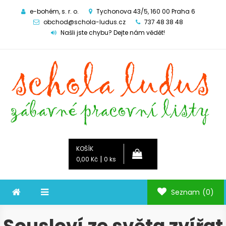
e-bohém, s. r. o.
Tychonova 43/5, 160 00 Praha 6
obchod@schola-ludus.cz
737 48 38 48
Našli jste chybu? Dejte nám vědět!
Schola ludus
zábavné pracovní listy
KOŠÍK
|
0,00 Kč
0 ks
Seznam
(0)