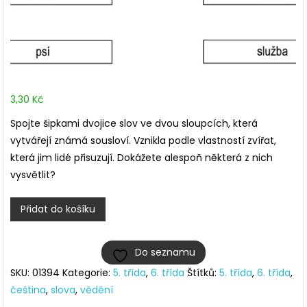
3,30
Kč
Spojte šipkami dvojice slov ve dvou sloupcích, která
vytvářejí známá sousloví. Vznikla podle vlastností zvířat,
která jim lidé přisuzují. Dokážete alespoň některá z nich
vysvětlit?
Sousloví
Přidat do košíku
ze
světa
Do seznamu
zvířat
SKU:
01394
Kategorie:
5. třída
,
6. třída
Štítků:
5. třída
,
6. třída
,
množství
čeština
,
slova
,
vědění