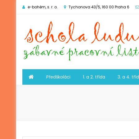
e-bohém, s. r. o.
Tychonova 43/5, 160 00 Praha 6
Schola ludus
zábavné pracovní listy
Předškoláci
1. a 2. třída
3. a 4. tří