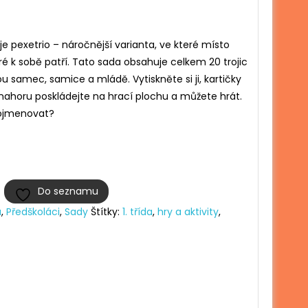
 je pexetrio – náročnější varianta, ve které místo
eré k sobě patří. Tato sada obsahuje celkem 20 trojic
ou samec, samice a mládě. Vytiskněte si ji, kartičky
 nahoru poskládejte na hrací plochu a můžete hrát.
pojmenovat?
Do seznamu
a
,
Předškoláci
,
Sady
Štítky:
1. třída
,
hry a aktivity
,