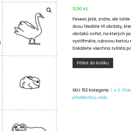
13,90
Kč
Pexeso jistě, znáte, ale tohle
dvou hledáte tři obrázky, kt
obrázků zvířat, na kterých js
vystřihněte, rubovou kartou
Dokážete všechna zvířata 
Pexetrio
Přidat do košíku
(3
listy)
množství
SKU:
153
Kategorie:
1. a 2. tříd
předškoláci
,
sady