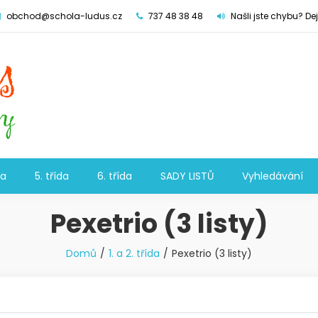
obchod@schola-ludus.cz
737 48 38 48
Našli jste chybu? De
da
5. třída
6. třída
SADY LISTŮ
Vyhledávání
Pexetrio (3 listy)
Domů
1. a 2. třída
Pexetrio (3 listy)