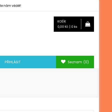
jte nám vědět!
KOŠÍK
|
0,00 Kč
0 ks
PŘIHLÁSIT
Seznam
(0)