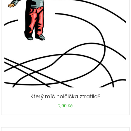
Který míč holčička ztratila?
2,90
Kč