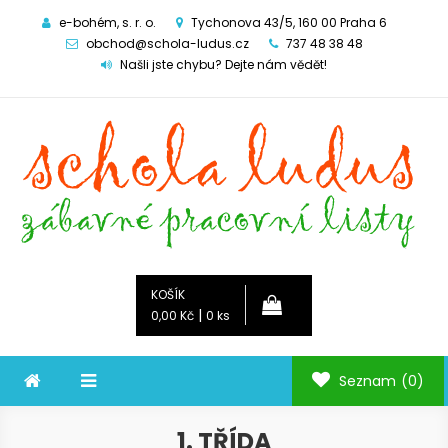
e-bohém, s. r. o.
Tychonova 43/5, 160 00 Praha 6
obchod@schola-ludus.cz
737 48 38 48
Našli jste chybu? Dejte nám vědět!
Schola ludus
zábavné pracovní listy
KOŠÍK
|
0,00 Kč
0 ks
Seznam
(0)
1. TŘÍDA