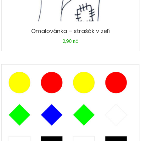
Omalovánka – strašák v zelí
2,90
Kč