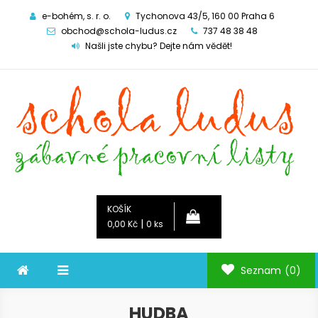
e-bohém, s. r. o.
Tychonova 43/5, 160 00 Praha 6
obchod@schola-ludus.cz
737 48 38 48
Našli jste chybu? Dejte nám vědět!
Schola ludus
zábavné pracovní listy
KOŠÍK
|
0,00 Kč
0 ks
Seznam
(0)
HUDBA