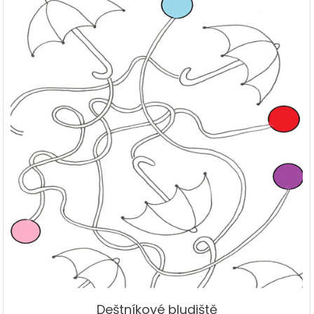
Deštníkové bludiště