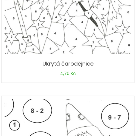
Ukrytá čarodějnice
4,70
Kč