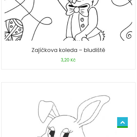
Zajíčkova koleda – bludiště
3,20
Kč