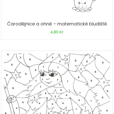
Čarodějnice a ohně – matematické bludiště
4,80
Kč