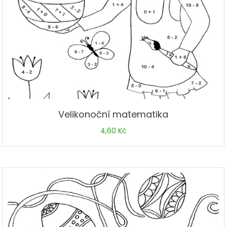
Velikonoční matematika
4,60
Kč