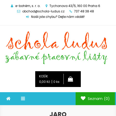
e-bohém, s. r. o.
Tychonova 43/5, 160 00 Praha 6
obchod@schola-ludus.cz
737 48 38 48
Našli jste chybu? Dejte nám vědět!
Schola ludus
zábavné pracovní listy
KOŠÍK
|
0,00 Kč
0 ks
Seznam
(0)
JARO