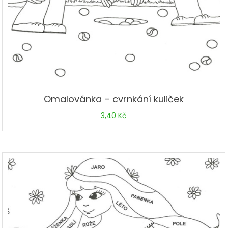
Omalovánka – cvrnkání kuliček
3,40
Kč