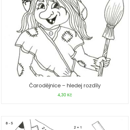
Čarodějnice – hledej rozdíly
4,30
Kč