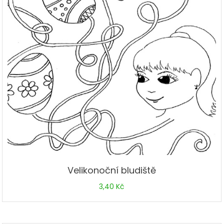
Velikonoční bludiště
3,40
Kč