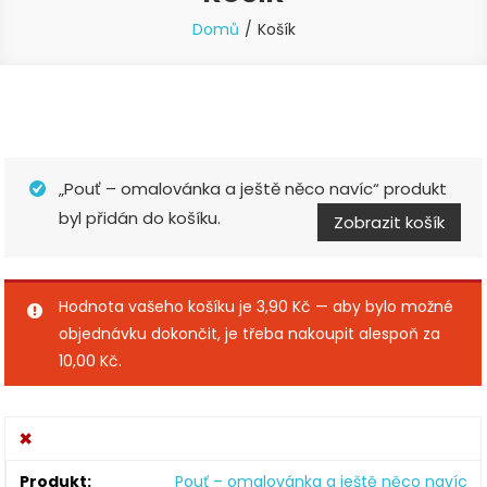
Domů
Košík
„Pouť – omalovánka a ještě něco navíc“ produkt
byl přidán do košíku.
Zobrazit košík
Hodnota vašeho košíku je
3,90
Kč
— aby bylo možné
objednávku dokončit, je třeba nakoupit alespoň za
10,00
Kč
.
×
Pouť – omalovánka a ještě něco navíc