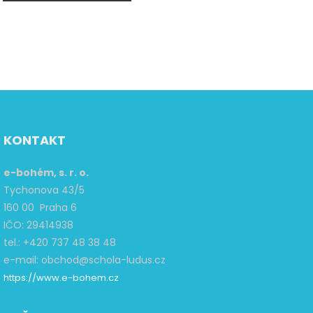
KONTAKT
e-bohém, s. r. o.
Tychonova 43/5
160 00 Praha 6
IČO: 29414938
tel.: +420 737 48 38 48
e-mail: obchod@schola-ludus.cz
https://www.e-bohem.cz