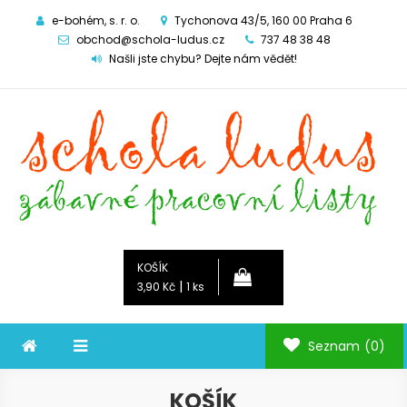
e-bohém, s. r. o.
Tychonova 43/5, 160 00 Praha 6
obchod@schola-ludus.cz
737 48 38 48
Našli jste chybu? Dejte nám vědět!
Schola ludus
zábavné pracovní listy
KOŠÍK
|
3,90 Kč
1 ks
Seznam
(0)
KOŠÍK