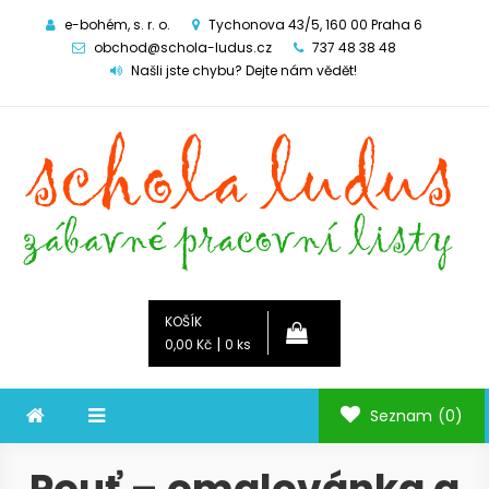
e-bohém, s. r. o.
Tychonova 43/5, 160 00 Praha 6
obchod@schola-ludus.cz
737 48 38 48
Našli jste chybu? Dejte nám vědět!
Schola ludus
zábavné pracovní listy
KOŠÍK
|
0,00 Kč
0 ks
Seznam
(0)