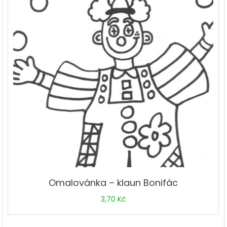
Omalovánka – klaun Bonifác
3,70
Kč