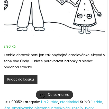
3,90
Kč
Tenhle obrázek není jen tak obyčejná omalovánka. Skrývá v
sobě dva úkoly. Budete porovnávat balónky a hledat
podobná srdíčka.
Pouť
Přidat do košíku
–
omalovánka
Do seznamu
a
SKU:
00052
Kategorie:
1. a 2. třída
,
Předškoláci
Štítků:
1. třída
,
ještě
léto
,
omalovánky
,
písmena
,
předškoláci
,
rozdíly
,
tvary
něco