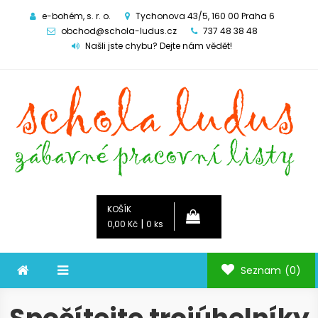
e-bohém, s. r. o.
Tychonova 43/5, 160 00 Praha 6
obchod@schola-ludus.cz
737 48 38 48
Našli jste chybu? Dejte nám vědět!
Schola ludus
zábavné pracovní listy
KOŠÍK
|
0,00 Kč
0 ks
Seznam
(0)