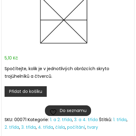
5,10
Kč
Spočítejte, kolik je v jednotlivých obrázcích skryto
trojúhelníků a čtverců.
Spočítejte
Přidat do košíku
trojúhelníky
a
Do seznamu
čtverce
SKU:
00071
Kategorie:
1. a 2. třída
,
3. a 4. třída
Štítků:
1. třída
,
množství
2. třída
,
3. třída
,
4. třída
,
čísla
,
počítání
,
tvary