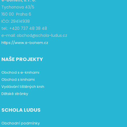
e-bohém, s. r. o.
Tychonova 43/5
160 00 Praha 6
IČO: 29414938
tel.: +420 737 48 38 48
e-mail: obchod@schola-ludus.cz
https://www.e-bohem.cz
NAŠE PROJEKTY
Obchod s e-knihami
Obchod s knihami
Vydávání tištěných knih
Dětské stránky
SCHOLA LUDUS
Obchodní podmínky