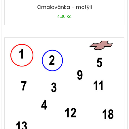
Omalovánka – motýli
4,30
Kč