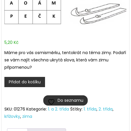
5,20
Kč
Máme pro vás osmisměrku, tentokrát na téma zimy. Podaří
se vám najít všechna ukrytá slova, která vám zimu
připomenou?
Zimní
Přidat do košíku
osmisměrka
množství
Do seznamu
SKU:
01276
Kategorie:
1. a 2. třída
Štítky:
1. třída
,
2. třída
,
křížovky
,
zima