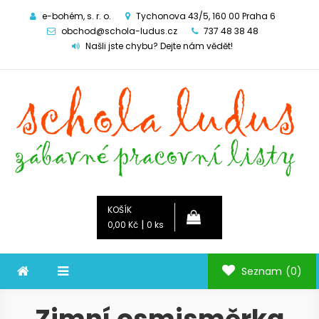
e-bohém, s. r. o.
Tychonova 43/5, 160 00 Praha 6
obchod@schola-ludus.cz
737 48 38 48
Našli jste chybu? Dejte nám vědět!
Schola ludus
zábavné pracovní listy
KOŠÍK
|
0,00 Kč
0 ks
Seznam
(0)