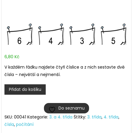
6,80
Kč
V každém řádku najdete čtyři číslice a z nich sestavte dvě
čísla – největší a nejmenší.
Nejmenší
Přidat do košíku
a
největší
Do seznamu
číslo
SKU:
00041
Kategorie:
3. a 4. třída
Štítky:
3. třída
,
4. třída
,
množství
čísla
,
počítání