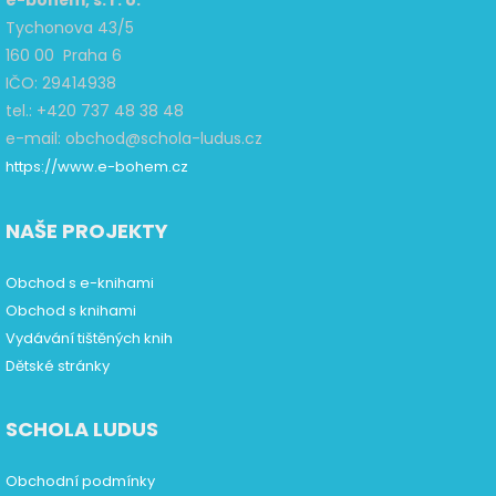
e-bohém, s. r. o.
Tychonova 43/5
160 00 Praha 6
IČO: 29414938
tel.: +420 737 48 38 48
e-mail: obchod@schola-ludus.cz
https://www.e-bohem.cz
NAŠE PROJEKTY
Obchod s e-knihami
Obchod s knihami
Vydávání tištěných knih
Dětské stránky
SCHOLA LUDUS
Obchodní podmínky