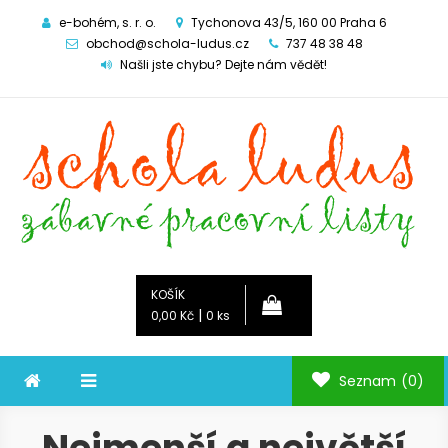
e-bohém, s. r. o.
Tychonova 43/5, 160 00 Praha 6
obchod@schola-ludus.cz
737 48 38 48
Našli jste chybu? Dejte nám vědět!
Schola ludus
zábavné pracovní listy
KOŠÍK
|
0,00 Kč
0 ks
Seznam
(0)