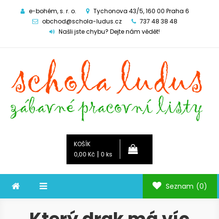
e-bohém, s. r. o.
Tychonova 43/5, 160 00 Praha 6
obchod@schola-ludus.cz
737 48 38 48
Našli jste chybu? Dejte nám vědět!
Schola ludus
zábavné pracovní listy
KOŠÍK
|
0,00 Kč
0 ks
Seznam
(0)