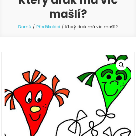
Který drak má víc
mašlí?
Domů
Předškoláci
Který drak má víc mašlí?