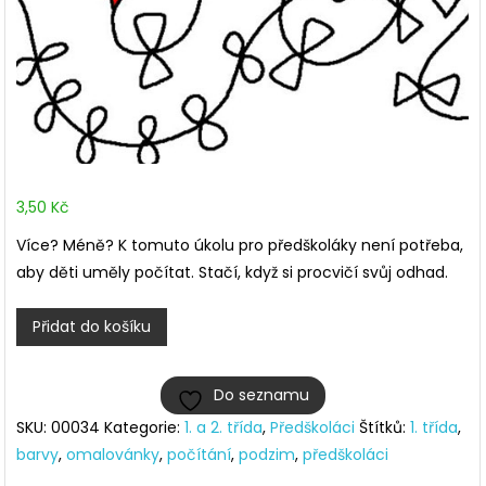
3,50
Kč
Více? Méně? K tomuto úkolu pro předškoláky není potřeba,
aby děti uměly počítat. Stačí, když si procvičí svůj odhad.
Který
Přidat do košíku
drak
má
Do seznamu
víc
SKU:
00034
Kategorie:
1. a 2. třída
,
Předškoláci
Štítků:
1. třída
,
mašlí?
barvy
,
omalovánky
,
počítání
,
podzim
,
předškoláci
množství