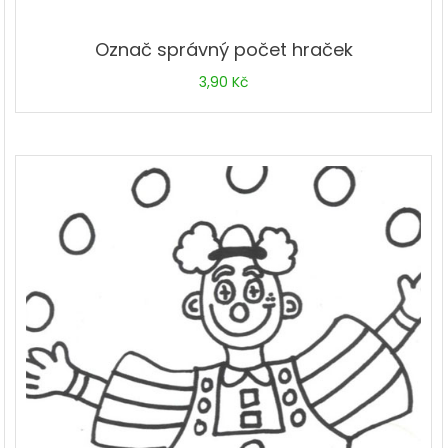
Označ správný počet hraček
3,90
Kč