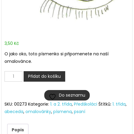
3,50
Kč
O jako oko, toto písmenko si připomenete na naší
omalovánce.
Malujeme
Přidat do košíku
abecedu
–
Do seznamu
O
SKU:
00273
Kategorie:
1. a 2. třída
,
Předškoláci
Štítků:
1. třída
,
množství
abeceda
,
omalovánky
,
písmena
,
psaní
Popis