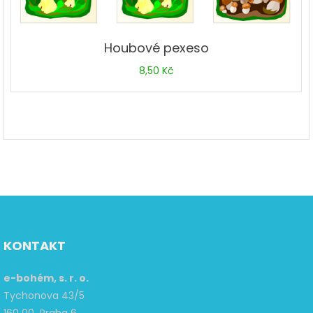
Houbové pexeso
8,50
Kč
KONTAKT
e-bohém, s. r. o.
Tychonova 43/5