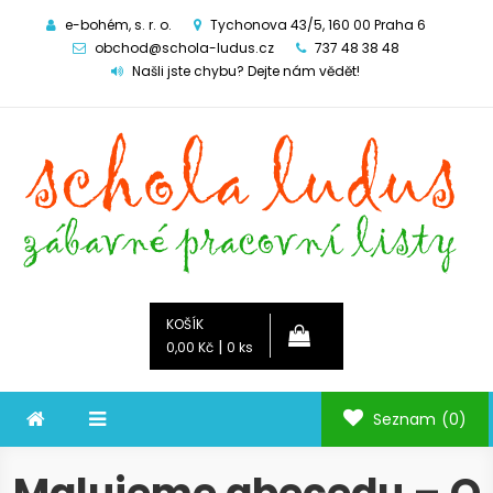
e-bohém, s. r. o.
Tychonova 43/5, 160 00 Praha 6
obchod@schola-ludus.cz
737 48 38 48
Našli jste chybu? Dejte nám vědět!
Schola ludus
zábavné pracovní listy
KOŠÍK
|
0,00 Kč
0 ks
Seznam
(0)