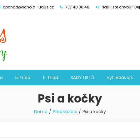
obchod@schola-ludus.cz
737 48 38 48
Našli jste chybu? De
da
5. třída
6. třída
SADY LISTŮ
Vyhledávání
Psi a kočky
Domů
Předškoláci
Psi a kočky