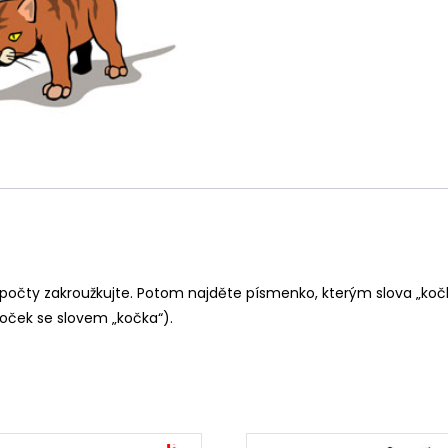
, a počty zakroužkujte. Potom najděte písmenko, kterým slova „koč
koček se slovem „kočka“).