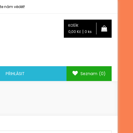
jte nám vědět!
KOŠÍK
|
0,00 Kč
0 ks
PŘIHLÁSIT
Seznam
(0)