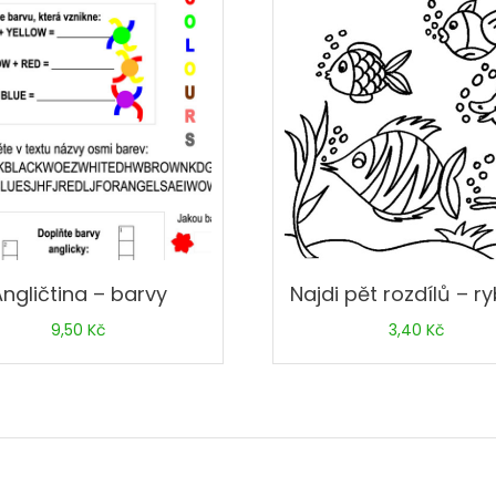
Angličtina – barvy
Najdi pět rozdílů – r
9,50
Kč
3,40
Kč