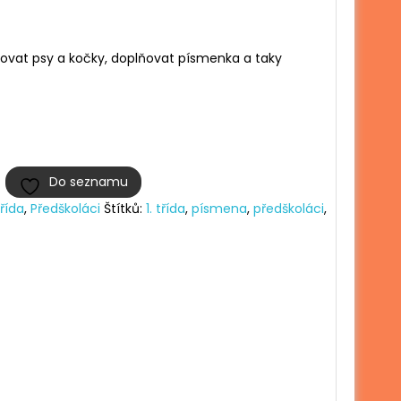
ovat psy a kočky, doplňovat písmenka a taky
Do seznamu
třída
,
Předškoláci
Štítků:
1. třída
,
písmena
,
předškoláci
,