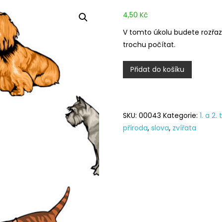
4,50
Kč
V tomto úkolu budete rozřaz
trochu počítat.
Psi
Přidat do košíku
a
kočky
množství
SKU:
00043
Kategorie:
1. a 2. 
příroda
,
slova
,
zvířata