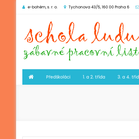
e-bohém, s. r. o.
Tychonova 43/5, 160 00 Praha 6
Schola ludus
zábavné pracovní listy
Předškoláci
1. a 2. třída
3. a 4. tří