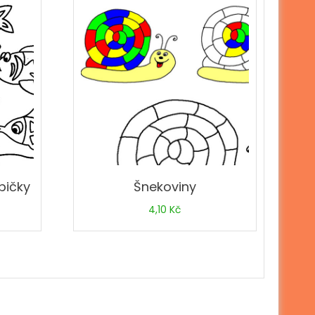
ybičky
Šnekoviny
4,10
Kč