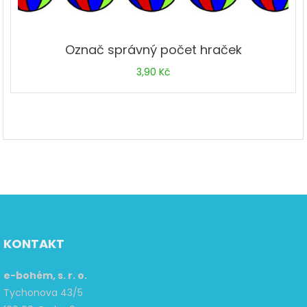
Označ správný počet hraček
3,90
Kč
KONTAKT
e-bohém, s. r. o.
Tychonova 43/5