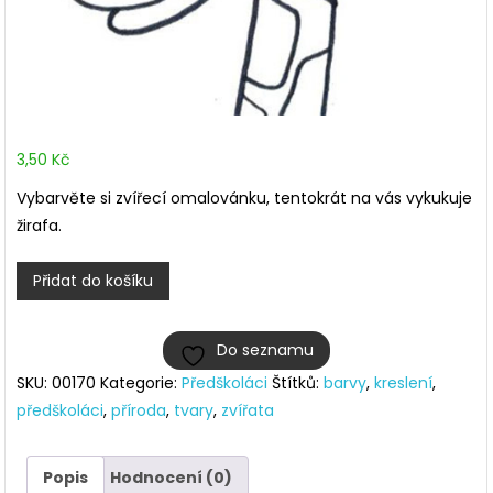
3,50
Kč
Vybarvěte si zvířecí omalovánku, tentokrát na vás vykukuje
žirafa.
Omalovánka
Přidat do košíku
–
žirafa
Do seznamu
množství
SKU:
00170
Kategorie:
Předškoláci
Štítků:
barvy
,
kreslení
,
předškoláci
,
příroda
,
tvary
,
zvířata
Popis
Hodnocení (0)