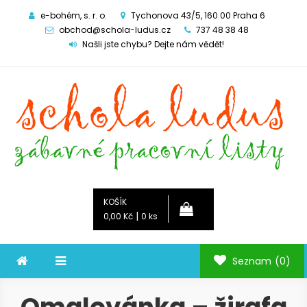
e-bohém, s. r. o.
Tychonova 43/5, 160 00 Praha 6
obchod@schola-ludus.cz
737 48 38 48
Našli jste chybu? Dejte nám vědět!
Schola ludus
zábavné pracovní listy
KOŠÍK
|
0,00 Kč
0 ks
Seznam
(0)