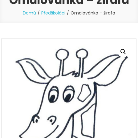
Omalovánka – žirafa
Domů
Předškoláci
Omalovánka – žirafa