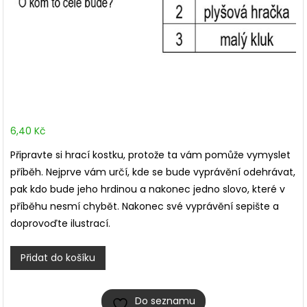
6,40
Kč
Připravte si hrací kostku, protože ta vám pomůže vymyslet
příběh. Nejprve vám určí, kde se bude vyprávění odehrávat,
pak kdo bude jeho hrdinou a nakonec jedno slovo, které v
příběhu nesmí chybět. Nakonec své vyprávění sepište a
doprovoďte ilustrací.
Tvůrčí
Přidat do košíku
psaní
–
Do seznamu
Vymysli