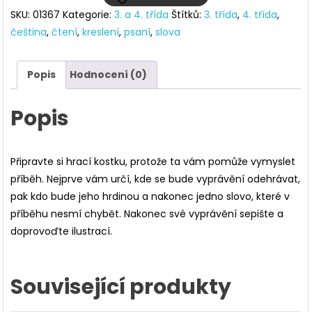
SKU:
01367
Kategorie:
3. a 4. třída
Štítků:
3. třída
,
4. třída
,
si
čeština
,
čtení
,
kreslení
,
psaní
,
slova
příběh
množství
Popis
Hodnocení (0)
Popis
Připravte si hrací kostku, protože ta vám pomůže vymyslet
příběh. Nejprve vám určí, kde se bude vyprávění odehrávat,
pak kdo bude jeho hrdinou a nakonec jedno slovo, které v
příběhu nesmí chybět. Nakonec své vyprávění sepište a
doprovoďte ilustrací.
Související produkty