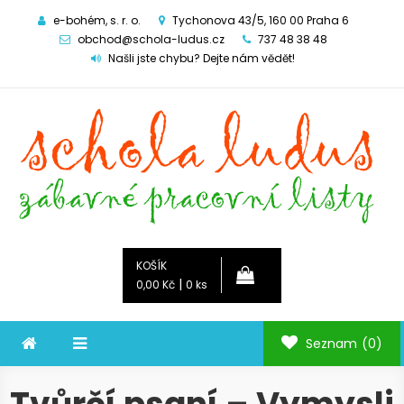
e-bohém, s. r. o.
Tychonova 43/5, 160 00 Praha 6
obchod@schola-ludus.cz
737 48 38 48
Našli jste chybu? Dejte nám vědět!
Schola ludus
zábavné pracovní listy
KOŠÍK
|
0,00 Kč
0 ks
Seznam
(0)