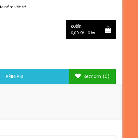
jte nám vědět!
KOŠÍK
|
0,00 Kč
0 ks
PŘIHLÁSIT
Seznam
(0)