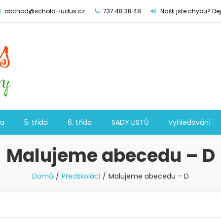
obchod@schola-ludus.cz
737 48 38 48
Našli jste chybu? De
da
5. třída
6. třída
SADY LISTŮ
Vyhledávání
Malujeme abecedu – D
Domů
Předškoláci
Malujeme abecedu – D