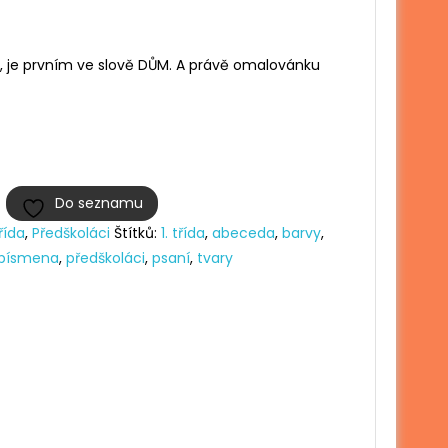
, je prvním ve slově DŮM. A právě omalovánku
Do seznamu
třída
,
Předškoláci
Štítků:
1. třída
,
abeceda
,
barvy
,
písmena
,
předškoláci
,
psaní
,
tvary