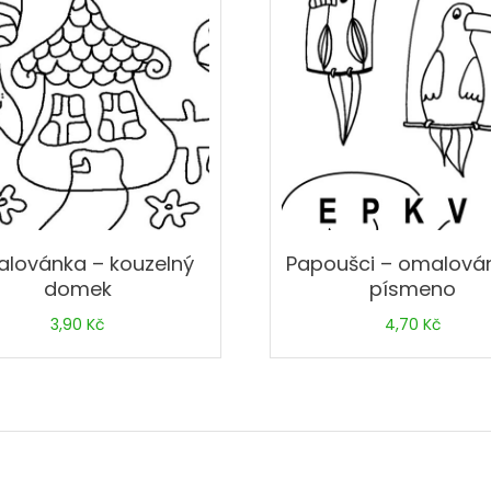
lovánka – kouzelný
Papoušci – omalová
domek
písmeno
3,90
Kč
4,70
Kč