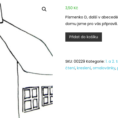
3,50
Kč
Písmenko D, další v abecedě
domu jsme pro vás připravili.
Malujeme
Přidat do košíku
abecedu
–
D
SKU:
00229
Kategorie:
1. a 2. 
množství
čtení
,
kreslení
,
omalovánky
,