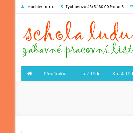
e-bohém, s. r. o.
Tychonova 43/5, 160 00 Praha 6
Schola ludus
zábavné pracovní listy
Předškoláci
1. a 2. třída
3. a 4. tří