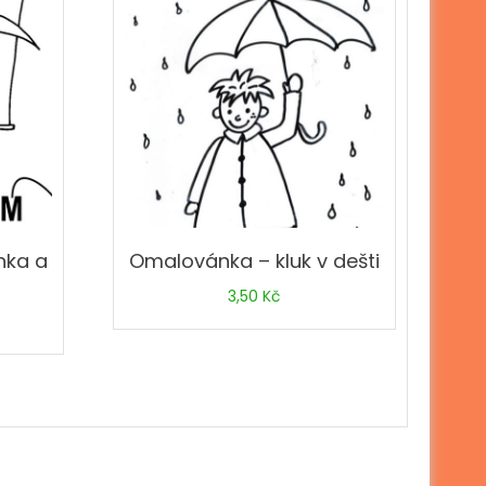
nka a
Omalovánka – kluk v dešti
3,50
Kč