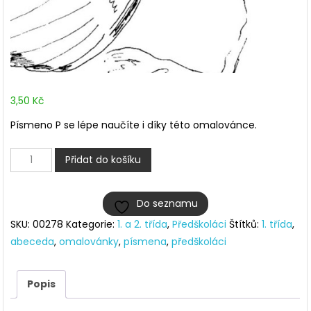
3,50
Kč
Písmeno P se lépe naučíte i díky této omalovánce.
Malujeme
Přidat do košíku
abecedu
–
Do seznamu
P
SKU:
00278
Kategorie:
1. a 2. třída
,
Předškoláci
Štítků:
1. třída
,
množství
abeceda
,
omalovánky
,
písmena
,
předškoláci
Popis