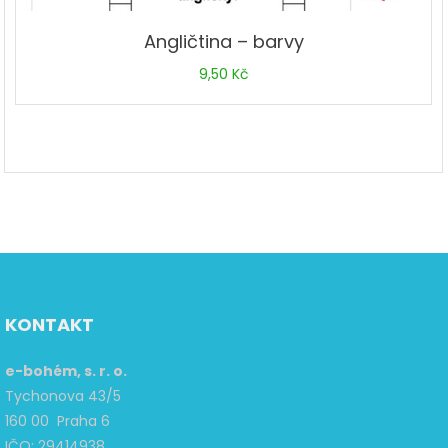
Angličtina – barvy
9,50
Kč
KONTAKT
e-bohém, s. r. o.
Tychonova 43/5
160 00 Praha 6
IČO: 29414938