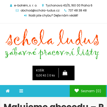
e-bohém, s. r. o.
Tychonova 43/5, 160 00 Praha 6
obchod@schola-ludus.cz
737 48 38 48
Našli jste chybu? Dejte nám vědět!
Schola ludus
zábavné pracovní listy
KOŠÍK
|
0,00 Kč
0 ks
Seznam
(0)