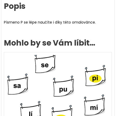
Popis
Písmeno P se lépe naučíte i díky této omalovánce.
Mohlo by se Vám líbit…