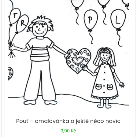
Pouť – omalovánka a ještě něco navíc
3,90
Kč